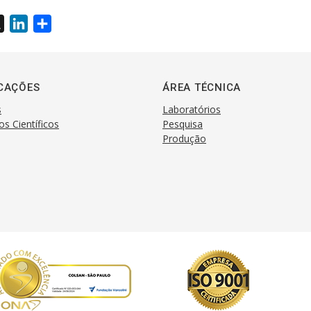
X
L
S
i
h
n
a
k
r
CAÇÕES
ÁREA TÉCNICA
e
e
s
Laboratórios
d
os Científicos
Pesquisa
I
Produção
n