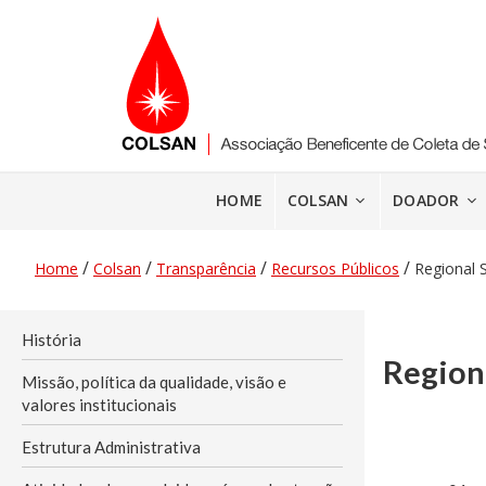
Pular
para
o
conteúdo
HOME
COLSAN
DOADOR
/
/
/
/
Home
Colsan
Transparência
Recursos Públicos
Regional S
História
Region
Missão, política da qualidade, visão e
valores institucionais
Estrutura Administrativa