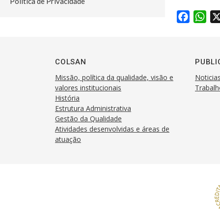
Política de Privacidade
F
W
a
h
c
a
e
t
COLSAN
PUBLI
b
s
Missão, política da qualidade, visão e
Noticia
o
A
valores institucionais
Trabalh
o
p
História
k
p
Estrutura Administrativa
Gestão da Qualidade
Atividades desenvolvidas e áreas de
atuação