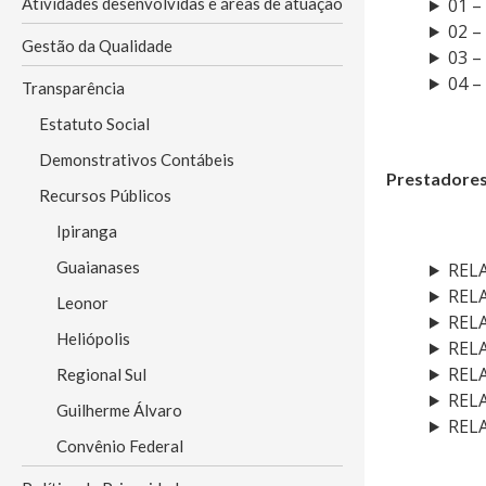
Atividades desenvolvidas e áreas de atuação
01 –
02 –
Gestão da Qualidade
03 –
04 –
Transparência
Estatuto Social
Demonstrativos Contábeis
Prestadore
Recursos Públicos
Ipiranga
Guaianases
REL
REL
Leonor
REL
Heliópolis
REL
REL
Regional Sul
REL
Guilherme Álvaro
REL
Convênio Federal