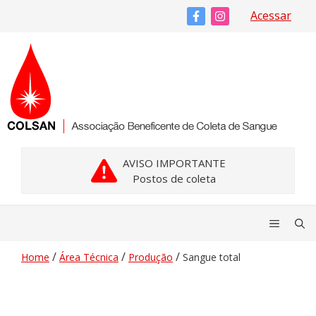
Pular
Acessar
para
o
conteúdo
AVISO IMPORTANTE
Postos de coleta
Menu
/
/
/
Home
Área Técnica
Produção
Sangue total