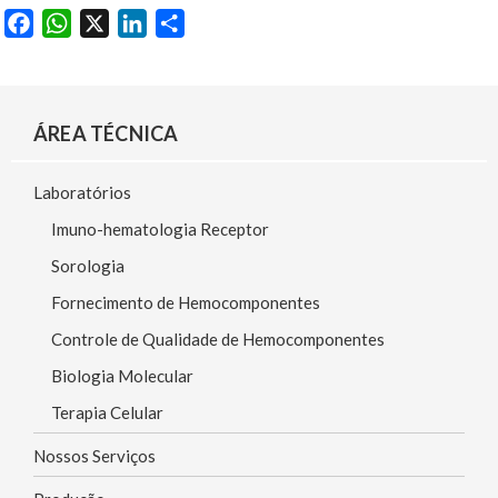
F
W
X
L
S
a
h
i
h
c
a
n
a
e
t
k
r
ÁREA TÉCNICA
b
s
e
e
o
A
d
Laboratórios
o
p
I
k
p
n
Imuno-hematologia Receptor
Sorologia
Fornecimento de Hemocomponentes
Controle de Qualidade de Hemocomponentes
Biologia Molecular
Terapia Celular
Nossos Serviços