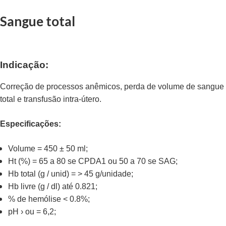
Sangue total
Indicação:
Correção de processos anêmicos, perda de volume de sangue
total e transfusão intra-útero.
Especificações:
Volume = 450 ± 50 ml;
Ht (%) = 65 a 80 se CPDA1 ou 50 a 70 se SAG;
Hb total (g / unid) = > 45 g/unidade;
Hb livre (g / dl) até 0.821;
% de hemólise < 0.8%;
pH › ou = 6,2;