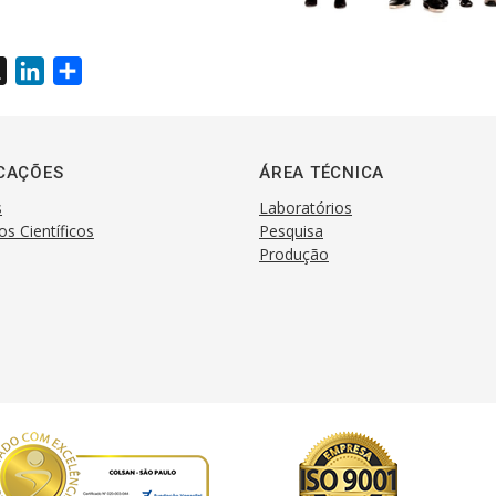
X
L
S
i
h
n
a
k
r
CAÇÕES
ÁREA TÉCNICA
e
e
s
Laboratórios
d
os Científicos
Pesquisa
I
Produção
n