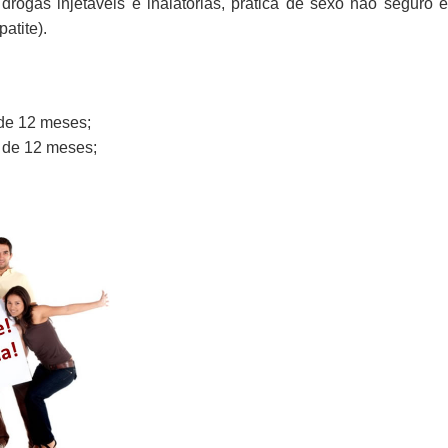
drogas injetáveis e inalatórias, prática de sexo não seguro e
atite).
de 12 meses;
 de 12 meses;