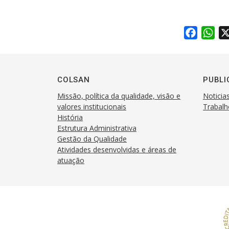
F
W
a
h
c
a
e
t
COLSAN
PUBLI
b
s
Missão, política da qualidade, visão e
Noticia
o
A
valores institucionais
Trabalh
o
p
História
k
p
Estrutura Administrativa
Gestão da Qualidade
Atividades desenvolvidas e áreas de
atuação