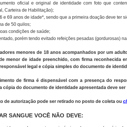
cumento oficial e original de identidade com foto que cont
l, Carteira de Habilitação);
16 e 69 anos de idade*, sendo que a primeira doação deve ter si
a de 50 quilos;
boas condições de saúde;
entado, porém tendo evitado refeições pesadas (gordurosas) n
adores menores de 18 anos acompanhados por um adulto, 
e menor de idade preenchido, com firma reconhecida em 
responsável legal e cópia simples do documento de identid
imento de firma é dispensável com a presença do respo
a cópia do documento de identidade apresentada deve ser i
 de autorização pode ser retirado no posto de coleta ou
c
AR SANGUE VOCÊ NÃO DEVE: