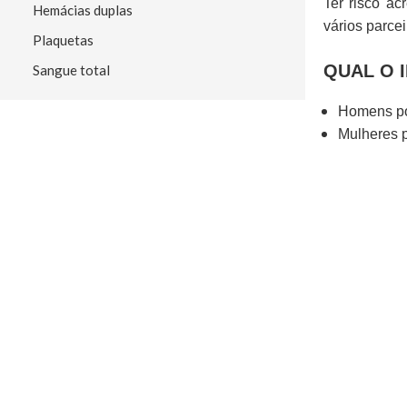
Ter risco ac
Hemácias duplas
vários parcei
Plaquetas
QUAL O 
Sangue total
Homens po
Mulheres 