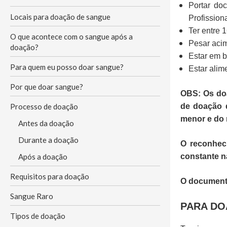
Portar do
Locais para doação de sangue
Profissiona
Ter entre 
O que acontece com o sangue após a
Pesar acim
doação?
Estar em 
Para quem eu posso doar sangue?
Estar alim
Por que doar sangue?
OBS: Os do
Processo de doação
de doação d
menor e do 
Antes da doação
Durante a doação
O reconhec
Após a doação
constante n
Requisitos para doação
O documento
Sangue Raro
PARA DO
Tipos de doação