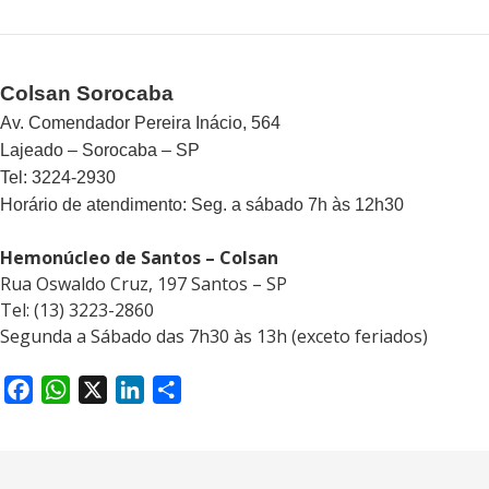
Colsan Sorocaba
Av. Comendador Pereira Inácio, 564
Lajeado – Sorocaba – SP
Tel: 3224-2930
Horário de atendimento: Seg. a sábado 7h às 12h30
Hemonúcleo de Santos – Colsan
Rua Oswaldo Cruz, 197 Santos – SP
Tel: (13) 3223-2860
Segunda a Sábado das 7h30 às 13h (exceto feriados)
F
W
X
L
S
a
h
i
h
c
a
n
a
e
t
k
r