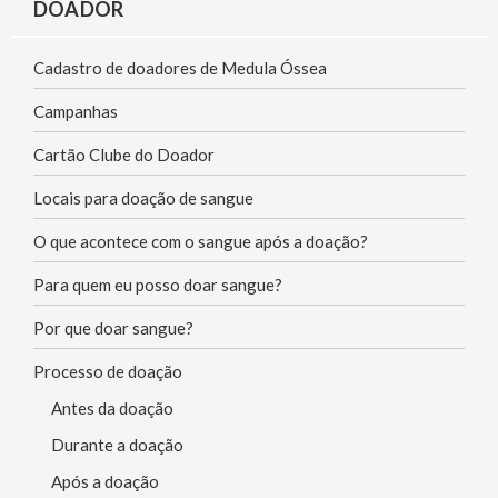
DOADOR
b
s
e
e
o
A
d
Cadastro de doadores de Medula Óssea
o
p
I
k
p
n
Campanhas
Cartão Clube do Doador
Locais para doação de sangue
O que acontece com o sangue após a doação?
Para quem eu posso doar sangue?
Por que doar sangue?
Processo de doação
Antes da doação
Durante a doação
Após a doação