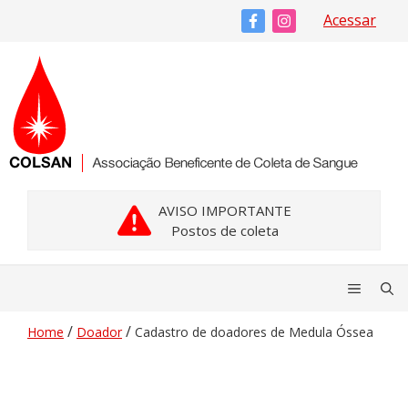
Pular
Acessar
para
o
conteúdo
AVISO IMPORTANTE
Postos de coleta
Menu
/
/
Home
Doador
Cadastro de doadores de Medula Óssea