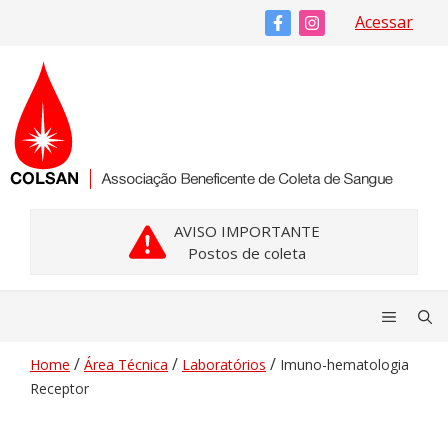
Pular
Acessar
para
o
conteúdo
AVISO IMPORTANTE
Postos de coleta
Menu
/
/
/
Home
Área Técnica
Laboratórios
Imuno-hematologia
Receptor