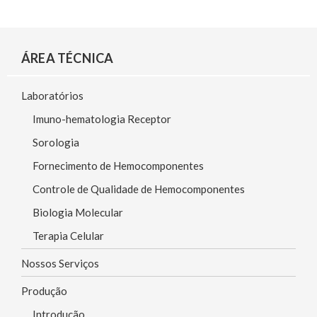
a
h
i
h
c
a
n
a
e
t
k
r
ÁREA TÉCNICA
b
s
e
e
o
A
d
Laboratórios
o
p
I
k
p
n
Imuno-hematologia Receptor
Sorologia
Fornecimento de Hemocomponentes
Controle de Qualidade de Hemocomponentes
Biologia Molecular
Terapia Celular
Nossos Serviços
Produção
Introdução