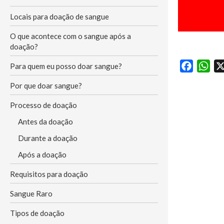
Locais para doação de sangue
O que acontece com o sangue após a
doação?
F
W
Para quem eu posso doar sangue?
a
h
Por que doar sangue?
c
a
e
t
Processo de doação
b
s
Antes da doação
o
A
Durante a doação
o
p
Após a doação
k
p
Requisitos para doação
Sangue Raro
Tipos de doação