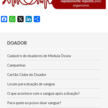
F
W
X
L
S
a
h
i
h
c
a
n
a
e
t
k
r
DOADOR
b
s
e
e
o
A
d
Cadastro de doadores de Medula Óssea
o
p
I
k
p
n
Campanhas
Cartão Clube do Doador
Locais para doação de sangue
O que acontece com o sangue após a doação?
Para quem eu posso doar sangue?