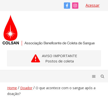
Pular
Acessar
para
o
conteúdo
AVISO IMPORTANTE
Postos de coleta
Menu
/
/
Home
Doador
O que acontece com o sangue após a
doação?