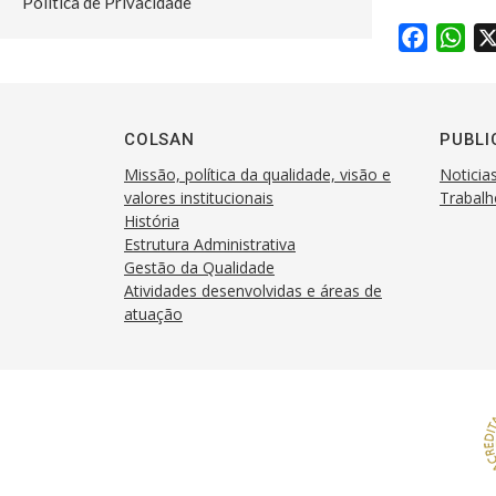
Política de Privacidade
F
W
a
h
c
a
e
t
COLSAN
PUBLI
b
s
Missão, política da qualidade, visão e
Noticia
o
A
valores institucionais
Trabalh
o
p
História
k
p
Estrutura Administrativa
Gestão da Qualidade
Atividades desenvolvidas e áreas de
atuação