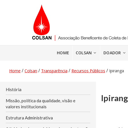
Pular
para
o
conteúdo
HOME
COLSAN
DOADOR
/
/
/
/
Home
Colsan
Transparência
Recursos Públicos
Ipiranga
História
Ipiran
Missão, política da qualidade, visão e
valores institucionais
Estrutura Administrativa