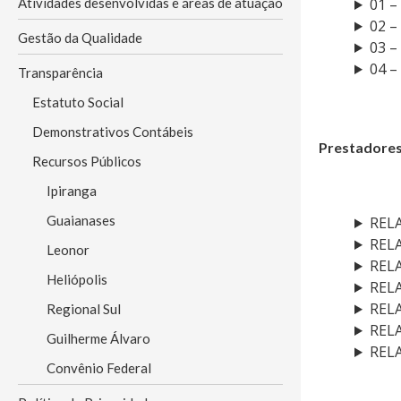
Atividades desenvolvidas e áreas de atuação
01 –
02 –
Gestão da Qualidade
03 –
04 –
Transparência
Estatuto Social
Demonstrativos Contábeis
Prestadore
Recursos Públicos
Ipiranga
Guaianases
REL
REL
Leonor
REL
Heliópolis
REL
REL
Regional Sul
REL
Guilherme Álvaro
REL
Convênio Federal