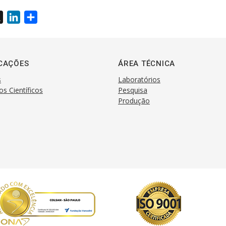
X
L
S
i
h
n
a
k
r
CAÇÕES
ÁREA TÉCNICA
e
e
s
Laboratórios
d
os Científicos
Pesquisa
I
Produção
n