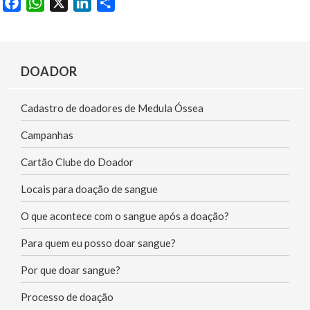
F
W
X
L
S
a
h
i
h
c
a
n
a
e
t
k
r
DOADOR
b
s
e
e
o
A
d
Cadastro de doadores de Medula Óssea
o
p
I
k
p
n
Campanhas
Cartão Clube do Doador
Locais para doação de sangue
O que acontece com o sangue após a doação?
Para quem eu posso doar sangue?
Por que doar sangue?
Processo de doação