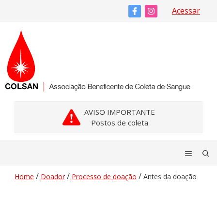
Pular
Acessar
para
o
conteúdo
AVISO IMPORTANTE
Postos de coleta
Menu
/
/
/
Home
Doador
Processo de doação
Antes da doação