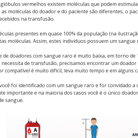
glóbulos vermelhos existem moléculas que podem estimular
 as moléculas do doador e do paciente são diferentes, o pa
ecebidos na transfusão.
éculas presentes em quase 100% da população (na ilustração
as moléculas. Assim, estes indivíduos possuem um sangue 
e de doadores com sangue raro é muito baixa, em torno de 1
 necessita de transfusão, precisamos encontrar um doador
r compatível é muito difícil, leva muito tempo e em alguns
 você foi identificado com um sangue raro e for convidado 
e importante e na maioria dos casos você é o único doado
de sangue.