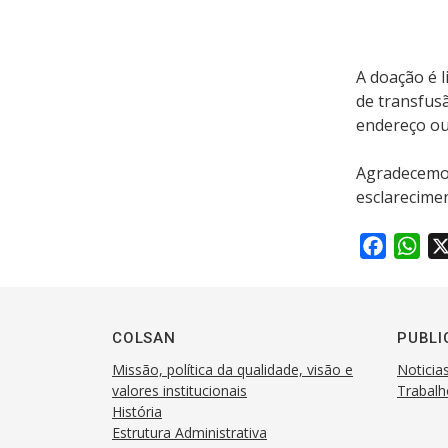
A doação é 
de transfus
endereço ou
Agradecemos
esclarecime
F
W
a
h
c
a
e
t
COLSAN
PUBLI
b
s
Missão, política da qualidade, visão e
Noticia
o
A
valores institucionais
Trabalh
o
p
História
k
p
Estrutura Administrativa