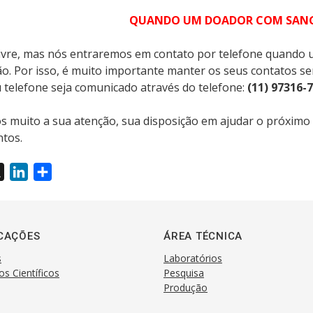
QUANDO UM DOADOR COM SANGU
livre, mas nós entraremos em contato por telefone quando
ão. Por isso, é muito importante manter os seus contatos s
 telefone seja comunicado através do telefone:
(11) 97316-
 muito a sua atenção, sua disposição em ajudar o próximo e
ntos.
X
L
S
i
h
n
a
k
r
CAÇÕES
ÁREA TÉCNICA
e
e
s
Laboratórios
d
os Científicos
Pesquisa
I
Produção
n