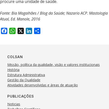
procure uma unidade de saúde.
Fonte: Bia Magalhães / Blog da Saúde; Nazario ACP. Mastologia
Atual, Ed. Manole, 2016
F
W
X
L
S
a
h
i
h
c
a
n
a
e
t
k
r
b
s
e
e
COLSAN
o
A
d
Missão, política da qualidade, visão e valores institucionais
o
p
I
História
k
Estrutura Administrativa
p
n
Gestão da Qualidade
Atividades desenvolvidas e áreas de atuação
PUBLICAÇÕES
Noticias