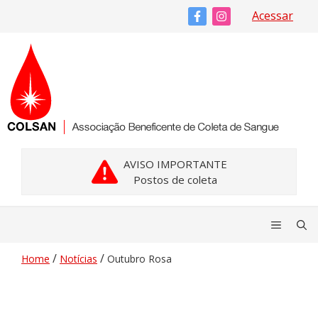
Pular
Acessar
para
o
conteúdo
AVISO IMPORTANTE
Postos de coleta
Menu
/
/
Home
Notícias
Outubro Rosa