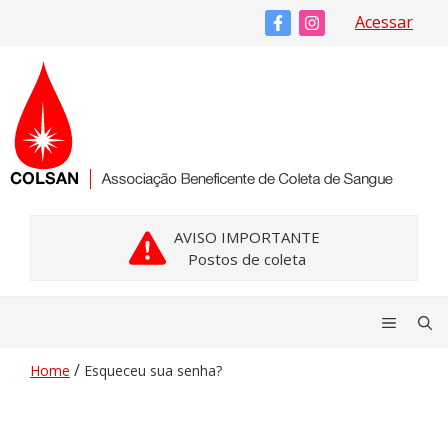
Pular
Acessar
para
o
conteúdo
AVISO IMPORTANTE
Postos de coleta
Menu
/
Home
Esqueceu sua senha?