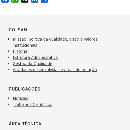
a
h
i
h
c
a
n
a
e
t
k
r
b
s
e
e
COLSAN
o
A
d
Missão, política da qualidade, visão e valores
o
p
I
institucionais
k
História
p
n
Estrutura Administrativa
Gestão da Qualidade
Atividades desenvolvidas e áreas de atuação
PUBLICAÇÕES
Noticias
Trabalhos Científicos
ÁREA TÉCNICA