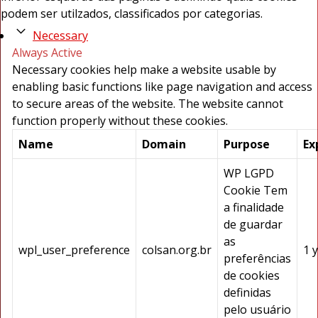
podem ser utilzados, classificados por categorias.
Necessary
Always Active
Necessary cookies help make a website usable by
enabling basic functions like page navigation and access
to secure areas of the website. The website cannot
function properly without these cookies.
Name
Domain
Purpose
Ex
WP LGPD
Cookie Tem
a finalidade
de guardar
as
wpl_user_preference
colsan.org.br
1 
preferências
de cookies
definidas
pelo usuário