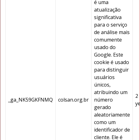
é uma
atualização
significativa
para o serviço
de análise mais
comumente
usado do
Google. Este
cookie é usado
para distinguir
usuários
únicos,
atribuindo um
2
_ga_NK59GKFNMQ
colsan.org.br
número
y
gerado
aleatoriamente
como um
identificador de
cliente. Ele é