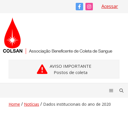
Pular
Acessar
para
o
conteúdo
AVISO IMPORTANTE
Postos de coleta
Menu
/
/
Home
Notícias
Dados institucionais do ano de 2020