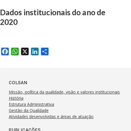
Dados institucionais do ano de
2020
F
W
X
L
S
a
h
i
h
c
a
n
a
e
t
k
r
b
s
e
e
COLSAN
o
A
d
Missão, política da qualidade, visão e valores institucionais
o
p
I
História
k
Estrutura Administrativa
p
n
Gestão da Qualidade
Atividades desenvolvidas e áreas de atuação
PUBLICAÇÕES