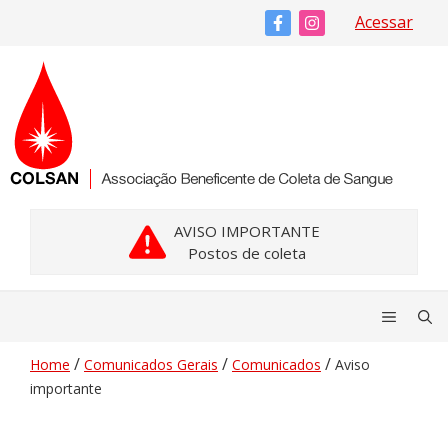
Pular
Acessar
para
o
conteúdo
AVISO IMPORTANTE
Postos de coleta
Menu
/
/
/
Home
Comunicados Gerais
Comunicados
Aviso
importante