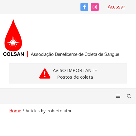
Pular
Acessar
para
o
conteúdo
AVISO IMPORTANTE
Postos de coleta
Menu
/
Home
Articles by: roberto athu