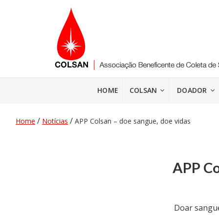
Pular
para
o
conteúdo
HOME
COLSAN
DOADOR
/
/
Home
Notícias
APP Colsan – doe sangue, doe vidas
APP Co
Doar sangue 