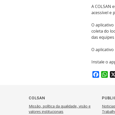
A COLSAN es
acessível e 
O aplicativ
coleta do lo
das equipes
O aplicativ
Instale o a
F
W
a
h
c
a
e
t
COLSAN
PUBLI
b
s
Missão, política da qualidade, visão e
Noticia
o
A
valores institucionais
Trabalh
o
p