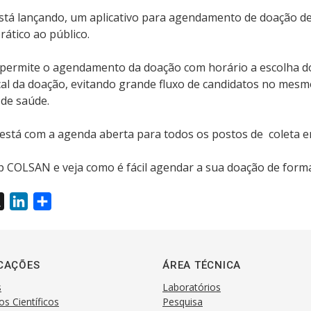
tá lançando, um aplicativo para agendamento de doação de
prático ao público.
o permite o agendamento da doação com horário a escolha d
cal da doação, evitando grande fluxo de candidatos no mesm
 de saúde.
o está com a agenda aberta para todos os postos de coleta 
pp COLSAN e veja como é fácil agendar a sua doação de form
X
L
S
i
h
n
a
k
r
CAÇÕES
ÁREA TÉCNICA
e
e
s
Laboratórios
d
os Científicos
Pesquisa
I