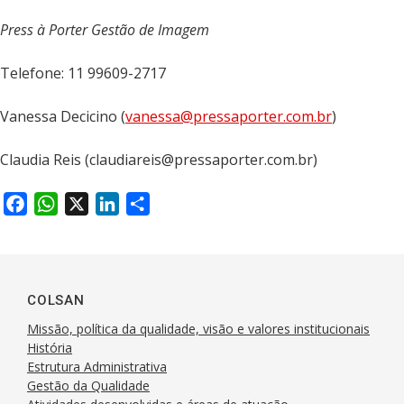
Press à Porter Gestão de Imagem
Telefone: 11 99609-2717
Vanessa Decicino (
vanessa@pressaporter.com.br
)
Claudia Reis (
claudiareis@pressaporter.com.br
)
F
W
X
L
S
a
h
i
h
c
a
n
a
e
t
k
r
b
s
e
e
COLSAN
o
A
d
Missão, política da qualidade, visão e valores institucionais
o
p
I
História
k
Estrutura Administrativa
p
n
Gestão da Qualidade