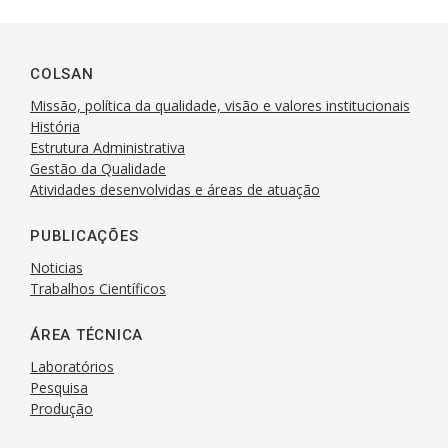
c
a
n
a
e
t
k
r
b
s
e
e
COLSAN
o
A
d
Missão, política da qualidade, visão e valores institucionais
o
p
I
História
k
Estrutura Administrativa
p
n
Gestão da Qualidade
Atividades desenvolvidas e áreas de atuação
PUBLICAÇÕES
Noticias
Trabalhos Científicos
ÁREA TÉCNICA
Laboratórios
Pesquisa
Produção