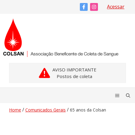
Pular
Acessar
para
o
conteúdo
AVISO IMPORTANTE
Postos de coleta
Menu
/
/
Home
Comunicados Gerais
65 anos da Colsan