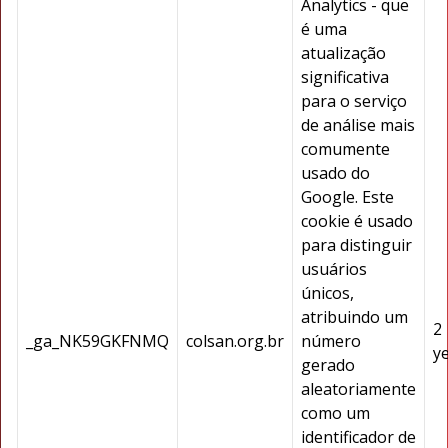
Analytics - que
é uma
atualização
significativa
para o serviço
de análise mais
comumente
usado do
Google. Este
cookie é usado
para distinguir
usuários
únicos,
atribuindo um
2
_ga_NK59GKFNMQ
colsan.org.br
número
y
gerado
aleatoriamente
como um
identificador de