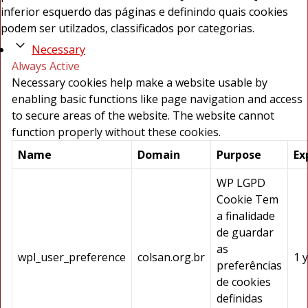
inferior esquerdo das páginas e definindo quais cookies
podem ser utilzados, classificados por categorias.
Necessary
Always Active
Necessary cookies help make a website usable by
enabling basic functions like page navigation and access
to secure areas of the website. The website cannot
function properly without these cookies.
Name
Domain
Purpose
Ex
WP LGPD
Cookie Tem
a finalidade
de guardar
as
wpl_user_preference
colsan.org.br
1 
preferências
de cookies
definidas