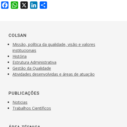
F
W
X
L
S
a
h
i
h
c
a
n
a
e
t
k
r
b
s
e
e
COLSAN
o
A
d
Missão, política da qualidade, visão e valores
o
p
I
institucionais
k
História
p
n
Estrutura Administrativa
Gestão da Qualidade
Atividades desenvolvidas e áreas de atuação
PUBLICAÇÕES
Noticias
Trabalhos Científicos