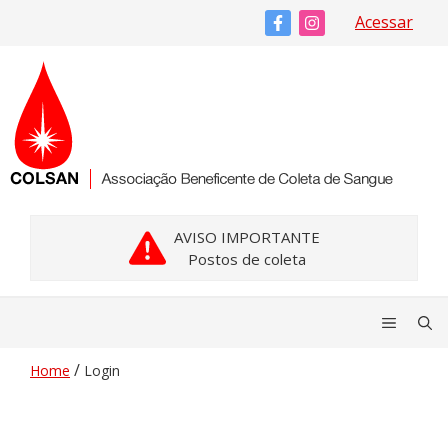
Pular
Acessar
para
o
conteúdo
AVISO IMPORTANTE
Postos de coleta
Menu
/
Home
Login