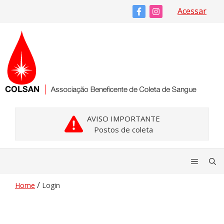
Pular
Acessar
para
o
conteúdo
AVISO IMPORTANTE
Postos de coleta
Menu
/
Home
Login