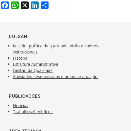
F
W
X
L
S
a
h
i
h
c
a
n
a
e
t
k
r
b
s
e
e
COLSAN
o
A
d
Missão, política da qualidade, visão e valores
o
p
I
institucionais
k
História
p
n
Estrutura Administrativa
Gestão da Qualidade
Atividades desenvolvidas e áreas de atuação
PUBLICAÇÕES
Noticias
Trabalhos Científicos