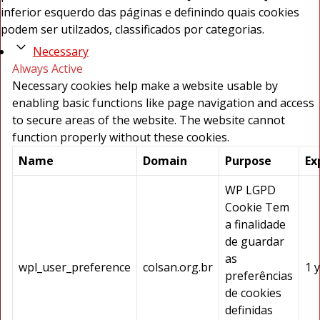
inferior esquerdo das páginas e definindo quais cookies
podem ser utilzados, classificados por categorias.
Necessary
Always Active
Necessary cookies help make a website usable by
enabling basic functions like page navigation and access
to secure areas of the website. The website cannot
function properly without these cookies.
Name
Domain
Purpose
Ex
WP LGPD
Cookie Tem
a finalidade
de guardar
as
wpl_user_preference
colsan.org.br
1 
preferências
de cookies
definidas