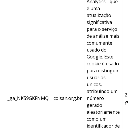
Analytics - que
é uma
atualização
significativa
para o serviço
de análise mais
comumente
usado do
Google. Este
cookie é usado
para distinguir
usuários
únicos,
atribuindo um
2
_ga_NK59GKFNMQ
colsan.org.br
número
y
gerado
aleatoriamente
como um
identificador de