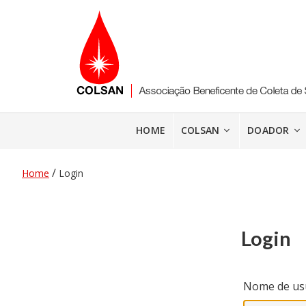
Pular
para
o
conteúdo
HOME
COLSAN
DOADOR
/
Home
Login
Login
Nome de usu