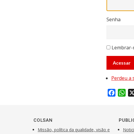
Senha
Lembrar
Acessar
Perdeu a 
F
W
a
h
c
a
e
t
COLSAN
PUBLI
b
s
Missão, política da qualidade, visão e
Notic
o
A