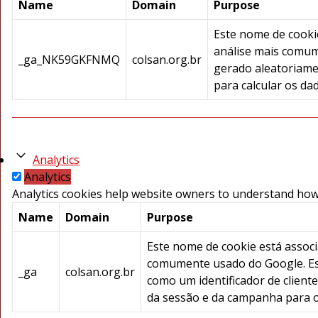
Name
Domain
Purpose
Este nome de cookie
análise mais comum
_ga_NK59GKFNMQ
colsan.org.br
gerado aleatoriamen
para calcular os da
Analytics
Analytics
Analytics cookies help website owners to understand how 
Name
Domain
Purpose
Este nome de cookie está associa
comumente usado do Google. Est
_ga
colsan.org.br
como um identificador de cliente
da sessão e da campanha para os 