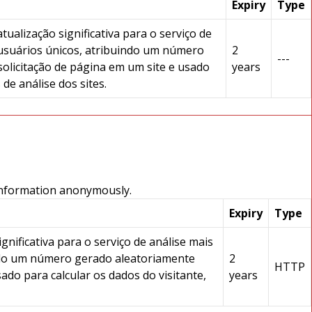
Expiry
Type
ualização significativa para o serviço de
 usuários únicos, atribuindo um número
2
---
solicitação de página em um site e usado
years
de análise dos sites.
 information anonymously.
Expiry
Type
nificativa para o serviço de análise mais
indo um número gerado aleatoriamente
2
HTTP
sado para calcular os dados do visitante,
years