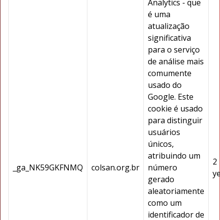
Analytics - que
é uma
atualização
significativa
para o serviço
de análise mais
comumente
usado do
Google. Este
cookie é usado
para distinguir
usuários
únicos,
atribuindo um
2
_ga_NK59GKFNMQ
colsan.org.br
número
y
gerado
aleatoriamente
como um
identificador de