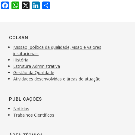
F
W
X
L
S
a
h
i
h
c
a
n
a
e
t
k
r
b
s
e
e
COLSAN
o
A
d
Missão, política da qualidade, visão e valores
o
p
I
institucionais
k
História
p
n
Estrutura Administrativa
Gestão da Qualidade
Atividades desenvolvidas e áreas de atuação
PUBLICAÇÕES
Noticias
Trabalhos Científicos