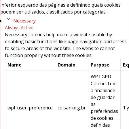
inferior esquerdo das páginas e definindo quais cookies
podem ser utilzados, classificados por categorias.
Necessary
Always Active
Necessary cookies help make a website usable by
enabling basic functions like page navigation and access
to secure areas of the website. The website cannot
function properly without these cookies.
Name
Domain
Purpose
Ex
WP LGPD
Cookie Tem
a finalidade
de guardar
as
wpl_user_preference
colsan.org.br
1 
preferências
de cookies
definidas