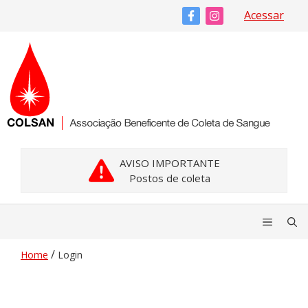
Pular
Acessar
para
o
conteúdo
AVISO IMPORTANTE
Postos de coleta
Menu
/
Home
Login